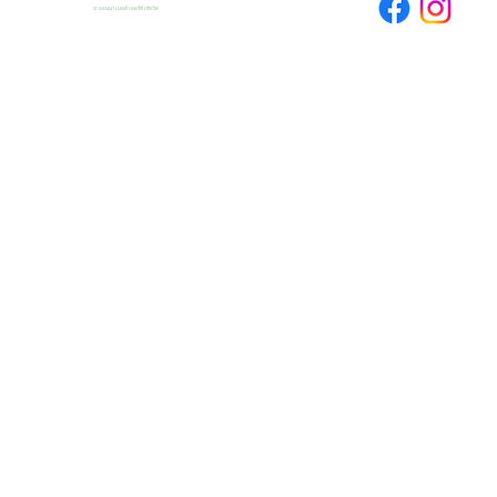
© แอนนาเบลส์ เออร์ลี่ เยียร์ส