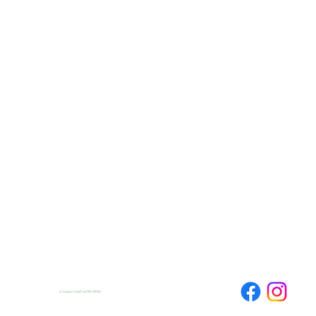
© แอนนาเบลส์ เออร์ลี่ เยียร์ส