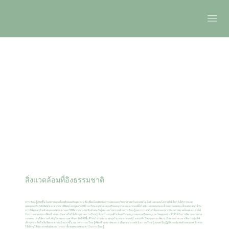
สิ่งแวดล้อมที่อิงธรรมชาติ
การเรียนรู้เกิดขึ้นในสภาพแวดล้อมที่ปลอดภัยและสงบ ซึ่งเชื่อมโยงศิลปะการแสดงออก วิทยาศาสตร์ และเทคโนโลยี และมอบโอกาสให้เด็กๆ ได้สำรวจและ
แสดงออกถึงวิสัยทัศน์ของพวกเขาที่มีต่อโลก บุคลากรที่โรงเรียนอนุบาลและเตรียมอนุบาลแอนนาเบลส์ตั้งใจฟังและตอบสนองด้วยความอดทน เด็กแต่ละคนได้รับ
การให้คุณค่าในตัวตนของพวกเขาและวิธีที่พวกเขาแบ่งปันตัวตนกับผู้คนและโลกรอบตัว การเรียนรู้และการเล่นไม่ได้แยกออกจากกัน สภาพแวดล้อมของเราได้
รับการออกแบบมาเพื่อสร้างแรงบันดาลใจให้เด็กๆ ผ่านการเรียนรู้เชิงสร้างสรรค์ในห้องเรียนอนุบาลและเตรียมอนุบาล วัสดุทุกอย่างที่ใช้ได้รับการพิจารณาอย่าง
รอบคอบ เราให้ความสำคัญกับแสงธรรมชาติและจัดให้มีพื้นที่โล่งโปร่งสบาย ทุกมุมในแอนนาเบลส์นำเสนอสิ่งใหม่ๆ และจะพัฒนาไปตามกาลเวลาเพื่อกระตุ้นให้
เด็กๆ เจาะลึกในสิ่งที่พวกเขาสนใจมากขึ้น แนวทางการเรียนรู้เชิงสร้างสรรค์ของเราที่แอนนาเบลส์เน้นการเรียนรู้แบบลงมือปฏิบัติและค้นพบด้วยตนเอง ซึ่งช่วย
ให้เด็กๆ ใช้ประสาทสัมผัสและ "ภาษา" ทั้งหมดของพวกเขาในการเรียนรู้